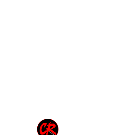
CINEROCK
HOUSE OF
BLUES
LINGUA DI
METALLO
PICCOLI
SOGNI IN
ABITO BLU
ROCK
EVENTS
LEZIONI DI
CHITARRA
MUSIC
COMICS
CORES DO
BRAZIL
ROCK DI
CARTA
WORLDLAND
- Suoni dal