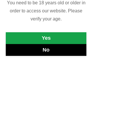
You need to be 18 years old or older in
order to access our website. Please
verify your age.
Yes
No
E poi passeranno ben (quasi) 31 anni 
prima che Brian Johnson, il fondatore 
dei Rolling Stones dia il via al formarsi di 
questo sinistro club, morendo nella 
piscina della sua villa di Hartfield.
E da lì il diavolo sembra divertirsi, o 
sembra che i seguaci di Robert Johnson 
debbano pagare il tributo che il diavolo 
stesso ha scelto per loro. Nel giro di 
meno di un anno, dal 3 settembre del 