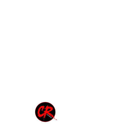
urbane, metallo, ambienti claustrofobici 
e cupi che favorì fortemente lo sviluppo 
di tutte le componenti del genere.
Toni Iommi
, chitarrista, lavorava proprio 
in una fabbrica per la lavorazione del 
metallo, quando un giorno subì un grave 
incidente che gli costò l’amputazione 
delle falangi del medio e dell’anulare 
della mano destra.
La fine per un chitarrista, per giunta 
mancino (con le dita della destra Toni 
doveva agire sulla pressione delle corde).
Superato un primo momento di 
sconforto, Iommi non si da per vinto, e si 
auto costruisce delle protesi fuse da lui 
stesso.