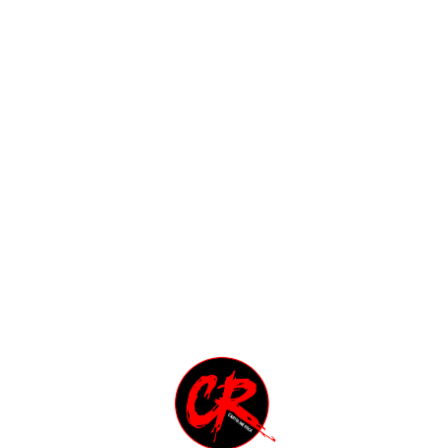
a recitare bene con questo mezzo sigaro in bocca!"
meno del protagonista?"
ncò le rimostranze del suo attore-feticcio Clint Eastwood, 
 suoi spaghetti western, ma che evidentemente non godeva d