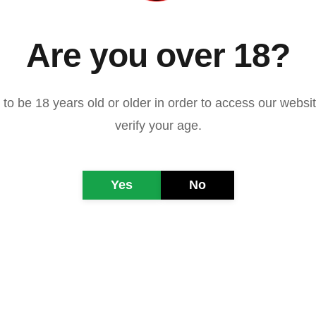
estro. Una stima che invece dimostrò di meritare nel seguit
ore, sia come regista. Clint, il Buono, nasce il 31 maggio del
Are you over 18?
to be 18 years old or older in order to access our websi
verify your age.
Yes
No