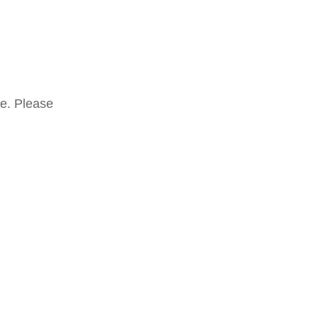
o della sua 
 1930. 
te. Please