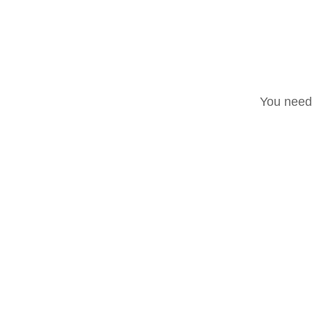
stima da parte del Ma
carriera, sia come att
You need 