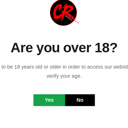
idee e offrire nuovi prodotti a
"Laguna Blu", così si limita a 
"Paradise", uscito due anni do
praticamente identico al prim
possibile ancora più ammiccan
profilo erotico.  Al posto del 
Are you over 18?
il suo clone, Willie Aames, già
sit-com di successo, mentre l
di Brooke Shields è affidata al
to be 18 years old or older in order to access our websi
es, titolare anche del brano tormentone di quell'estate, om
verify your age.
iù originale ci provano i giapponesi nel 1981, con la serie a
n", titolo fin troppo 
Yes
No
o al romanzo di Daniel 
à trae la maggior 
o Robinson, lo "svizzero" 
avid Wyss, la cui trama 