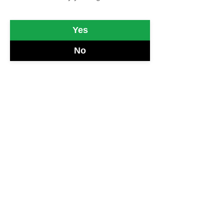
https://www.youtube.com/watch?
v=B5kyCQWpYTQ
Yes
No
Il 23 maggio del 2013 ci lasciava 
Giuseppe Mustacchi, cantautore italo-
greco nato ad Alessandria D'Egitto, 
naturalizzato francese con il nome 
Georges Moustaki.
https://www.youtube.com/watch?v=MV8fGf-
N06A