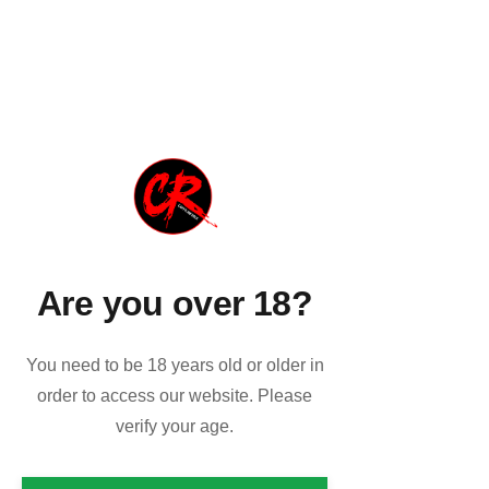
Il concerto degli Who all'Università di 
Leeds è uno dei "live" più importanti 
della storia del rock. Usciva in disco il 16 
maggio del 1970.
https://www.youtube.com/watch?
v=EzK02LDkpIc
Are you over 18?
You need to be 18 years old or older in
order to access our website. Please
verify your age.