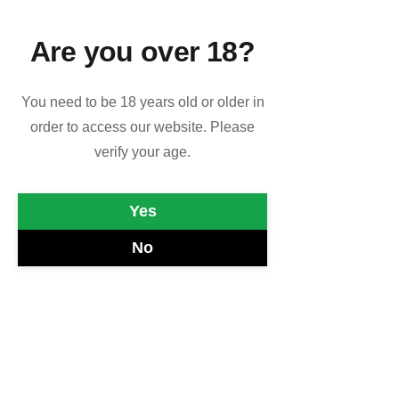
CORES DO BRAZIL
ROCK DI CARTA
Are you over 18?
WORLDLAND - Suoni dal Mondo
MBRISCHIO
You need to be 18 years old or older in
ROCKET QUEEN
order to access our website. Please
verify your age.
Yes
No
Oro mondiale e record europeo di 
presenze sul podio, il 15 maggio del 