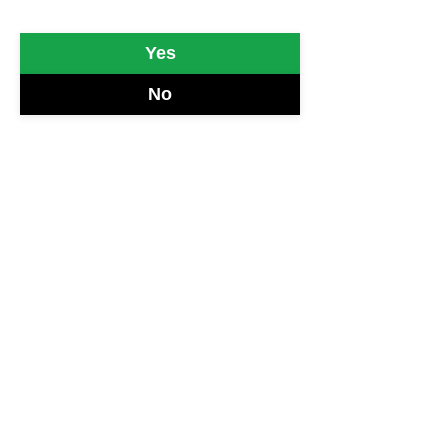
Yes
Il 13 maggio del 2019 ci lasciava 
Doris 
No
Day
.
https://www.youtube.com/watch?
v=aKPjxVHgFPs
Non è certo da tutti farsi sposare da 
Little Richard in qualità officiante e farsi 
cantare "When a man loves a woman" da 
Percy Sledge durante la cerimonia. Ma lo 