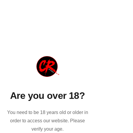
Il 13 maggio del 2012 ci lasciava il 
fantastico 
Donald 'Duck' Dunn
, bassista, 
produttore e membro fondatore dei 
Booker T & the MG's.
https://www.youtube.com/watch?v=_bpS-
cOBK6Q
Are you over 18?
You need to be 18 years old or older in
order to access our website. Please
verify your age.