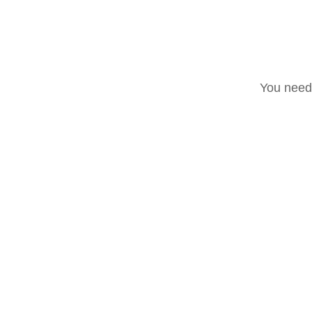
You need 
Accadde oggi
Post recenti