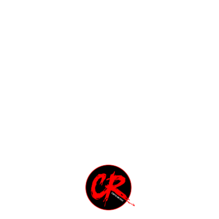
ns, ma sotto il palco qualcosa sta andando storta perché il
 violentemente durante i concerti rock, evoluzione estrema d
gerazione. E infatti, improvvisamente, Billy Corgan interro
a dice "Se non la smettete di spintonarvi non suoniamo più"
ovane studentessa di 17 anni, è già troppo tardi. Schiacciata
il giorno dopo muore in ospedale. Il tour degli Smashing Pu
erà fiori al funerale della ragazza, riportando nel messaggio
titolo del concerto: "Infinite Sadness", tristezza infinita.
.com/watch?v=5BmD49G0keY