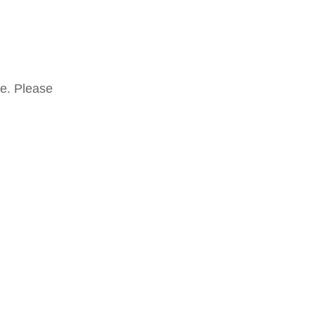
te. Please
Mostra tutti