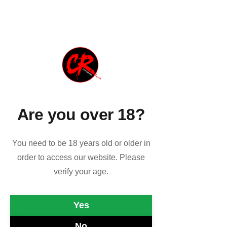
Guarda
qui
gli eventi in
programma
Are you over 18?
You need to be 18 years old or older in
order to access our website. Please
verify your age.
Yes
Guarda
qui
gli eventi in
programma
No