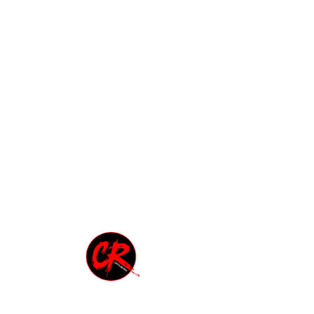
capitale paulista. Anche in questo caso, 
è solo un’illusione che dura ancora 
meno di dieci secondi nel momento in 
cui lei aggiunge che, in fondo, non ha 
mai amato il samba e la bossa “perché 
in un certo senso sono spesso elementi 
di corruzione per la gioventù con 
ammiccamenti sessuali e che portano 
poi alla dissoluzione dei valori morali”. 
Poi cerca di stemperare quello che 
aveva appena detto e aggiunge. “Ma 
tranquillo, ti porto volentieri a vedere 
qualche roda de samba, non mi 
disturba”. 