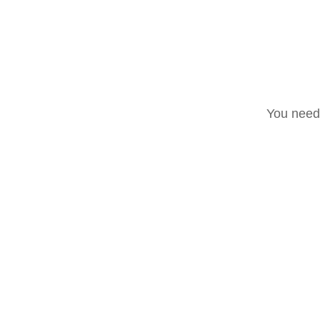
Tutti i post
Accadde oggi
Noti
HOUSE OF BLUES
LINGUA DI
You need 
MUSIC COMICS
CORES DO BR
ROCKET QUEEN