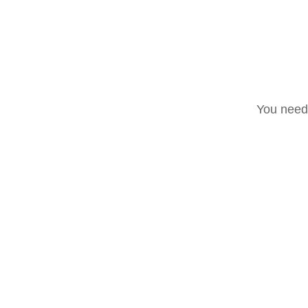
Tutti i post
Accadde oggi
Noti
HOUSE OF BLUES
LINGUA DI
You need 
MUSIC COMICS
CORES DO BR
ROCKET QUEEN