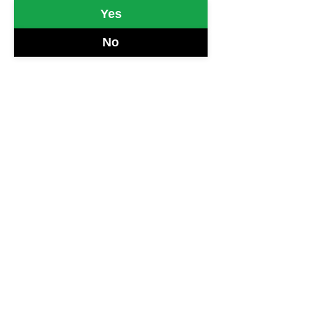
Yes
No
VITTORIO ROMEO
Fisarmoniche
Uno dei fisarmonicisti di riferimento
italiani, capace di sviluppare un
gradiente sonoro pressoché infinito.