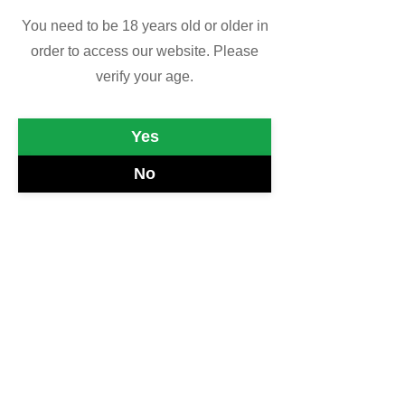
You need to be 18 years old or older in
order to access our website. Please
verify your age.
Yes
MARCO POETA
No
Chitarre
In Italia il re della chitarra fado è
indiscutibilmente lui, uno dei musicisti
più talentuosi del secolo.