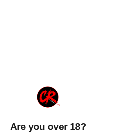
ADELE LAFACE
Voce
Per i fan è semplicemente "Adela", una
delle voci più prestigiose del Sud Italia e
uno smisurato talento
Are you over 18?