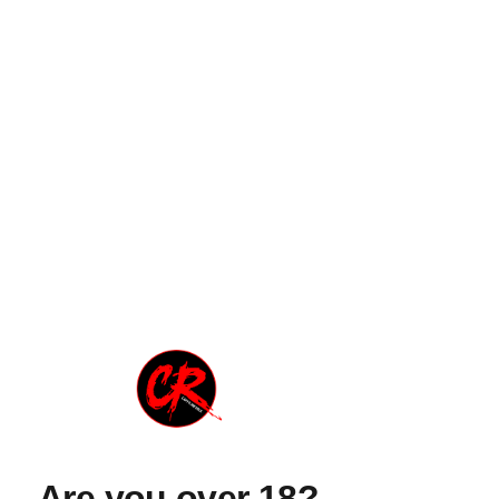
sia dal punto di vista dell'ascolto e 
dell'organizzazione di eventi, cosa che 
mi ha permesso negli anni di potermi 
relazionare con molti altri musicisti e 
conoscere nuovi progetti artistici.
Ho sempre collaborato con molte 
associazioni sul territorio, direttamente 
o indirettamente,  e credo molto nel 
potere umanizzante e rivoluzionario 
della cultura, e soprattutto della musica, 
ed è uno dei motivi per cui ancora oggi 
e forse soprattutto oggi credo che vada 
fomentata in tutte le maniere.
Ed è in questo senso che va la mia 
collaborazione con Cartoline Rock, 
sperando con molta umiltà che il mio 
contributo riesca ad arricchire 
ulteriormente questa già di suo 
Are you over 18?